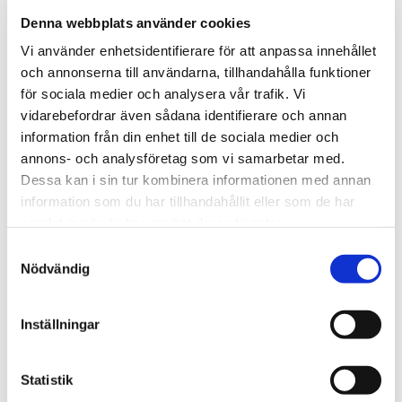
Komplett städservice – mer än bara
Denna webbplats använder cookies
flyttstäd
Vi använder enhetsidentifierare för att anpassa innehållet
Förutom att vi är experter på flyttstäd i Västervik
och annonserna till användarna, tillhandahålla funktioner
och flyttstäd i Vimmerby erbjuder vi även:
för sociala medier och analysera vår trafik. Vi
vidarebefordrar även sådana identifierare och annan
Hemstädning:
Vi hjälper dig med regelbunden
information från din enhet till de sociala medier och
städning hemma, allt från dammsugning och
annons- och analysföretag som vi samarbetar med.
Dessa kan i sin tur kombinera informationen med annan
moppning till köksrengöring.
information som du har tillhandahållit eller som de har
Företagsstädning:
Oavsett om du driver en
samlat in när du har använt deras tjänster.
mindre butik eller ett större kontor tar vi hand
Samtyckesval
Nödvändig
om din arbetsmiljö.
Fönsterputs:
Klara och rena fönster höjer inte
Inställningar
bara trivseln, utan släpper även in mer ljus och
skapar en fräschare känsla.
Statistik
Storstädning
– Grundlig rengöring, även på