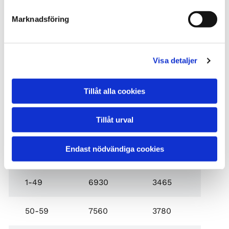
svåråtkomliga områden.
Marknadsföring
Byggstädning
– Noggrann rengöring efter
nybygge eller renovering, för både
Visa detaljer
privatpersoner och företag.
Pris på flyttstädning
Tillåt alla cookies
Tillåt urval
PRIS EFTER
KVM
PRIS (KR)
RUT-AVDRAG
(KR)
Endast nödvändiga cookies
1-49
6930
3465
50-59
7560
3780