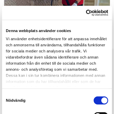
Denna webbplats använder cookies
Vi använder enhetsidentifierare för att anpassa innehållet
och annonserna till användarna, tillhandahålla funktioner
för sociala medier och analysera vår trafik. Vi
vidarebefordrar även sådana identifierare och annan
Företagsstädning för en trivsam arbetsplats
information från din enhet till de sociala medier och
annons- och analysföretag som vi samarbetar med.
Ett rent och fräscht kontor ger ett
Dessa kan i sin tur kombinera informationen med annan
professionellt intryck och ökar trivseln för
information som du har tillhandahållit eller som de har
både anställda och besökare. Vi hjälper dig
samlat in när du har använt deras tjänster.
att skapa en miljö där produktivitet och
Samtyckesval
Nödvändig
arbetsglädje kan växa. Våra flexibla
lösningar inom företagsstäd gör att du kan