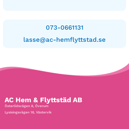
073-0661131
lasse@ac-hemflyttstad.se
AC Hem & Flyttstäd AB
Österlidsvägen 8, Överum
Lysisingsvägen 18, Västervik