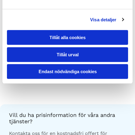
190-199
18060
9030
Visa detaljer
200-209
18800
9400
Tillåt alla cookies
210-219
19740
9870
Tillåt urval
220-229
20580
10290
Endast nödvändiga cookies
Begär
Större?
offert!
Vill du ha prisinformation för våra andra
tjänster?
Kontakta oss för en kostnadsfri offert för