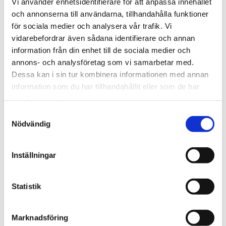
Vi använder enhetsidentifierare för att anpassa innehållet
110-119
11450
5725
och annonserna till användarna, tillhandahålla funktioner
för sociala medier och analysera vår trafik. Vi
120-129
12180
6090
vidarebefordrar även sådana identifierare och annan
information från din enhet till de sociala medier och
annons- och analysföretag som vi samarbetar med.
130-139
12920
6460
Dessa kan i sin tur kombinera informationen med annan
information som du har tillhandahållit eller som de har
140-149
13760
6880
samlat in när du har använt deras tjänster.
Samtyckesval
150-159
14490
7245
Nödvändig
160-169
15230
7615
Inställningar
170-179
16170
8085
Statistik
180-189
17000
8500
Marknadsföring